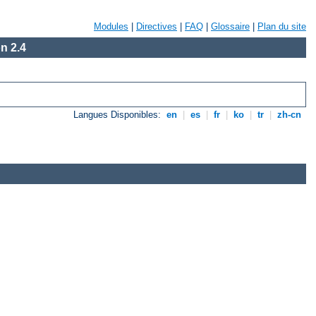
Modules
|
Directives
|
FAQ
|
Glossaire
|
Plan du site
n 2.4
Langues Disponibles:
en
|
es
|
fr
|
ko
|
tr
|
zh-cn