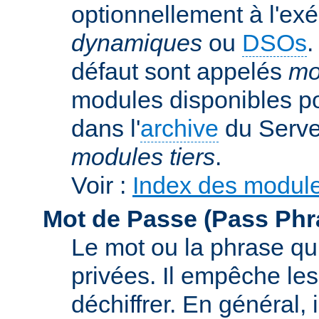
optionnellement à l'ex
dynamiques
ou
DSOs
.
défaut sont appelés
mo
modules disponibles p
dans l'
archive
du Serve
modules tiers
.
Voir :
Index des modul
Mot de Passe (Pass Phr
Le mot ou la phrase qui
privées. Il empêche les
déchiffrer. En général, 