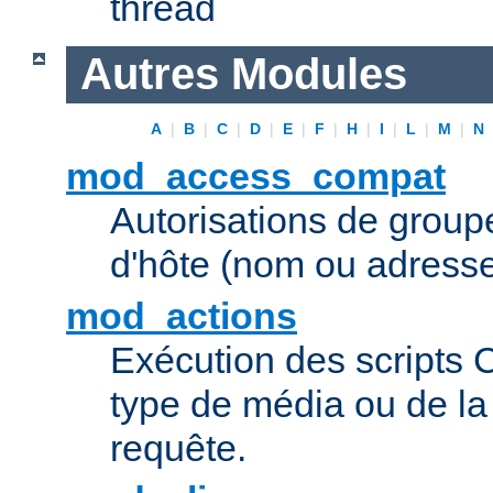
thread
Autres Modules
A
|
B
|
C
|
D
|
E
|
F
|
H
|
I
|
L
|
M
|
N
mod_access_compat
Autorisations de grou
d'hôte (nom ou adresse
mod_actions
Exécution des scripts 
type de média ou de l
requête.