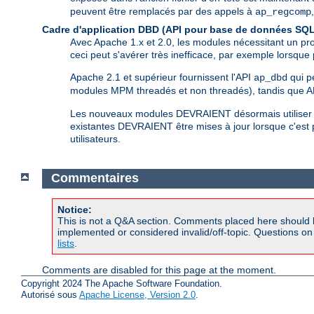
peuvent être remplacés par des appels à
ap_regcomp
Cadre d'application DBD (API pour base de données SQL
Avec Apache 1.x et 2.0, les modules nécessitant un pr
ceci peut s'avérer très inefficace, par exemple lorsqu
Apache 2.1 et supérieur fournissent l'API
qui p
ap_dbd
modules MPM threadés et non threadés), tandis que AP
Les nouveaux modules DEVRAIENT désormais utiliser c
existantes DEVRAIENT être mises à jour lorsque c'est
utilisateurs.
Commentaires
Notice:
This is not a Q&A section. Comments placed here should 
implemented or considered invalid/off-topic. Questions o
lists
.
Comments are disabled for this page at the moment.
Copyright 2024 The Apache Software Foundation.
Autorisé sous
Apache License, Version 2.0
.