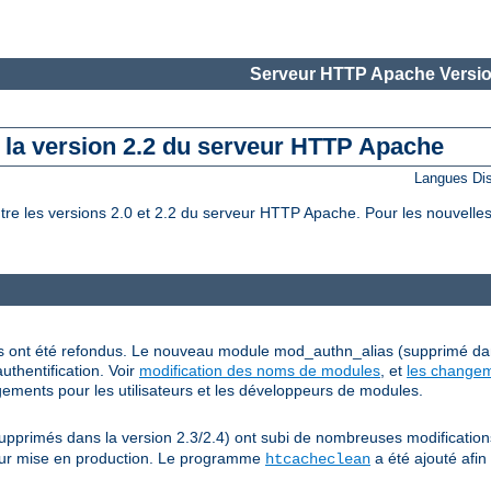
Serveur HTTP Apache Versio
e la version 2.2 du serveur HTTP Apache
Langues Di
 les versions 2.0 et 2.2 du serveur HTTP Apache. Pour les nouvelles 
grés ont été refondus. Le nouveau module mod_authn_alias (supprimé da
uthentification. Voir
modification des noms de modules
, et
les changem
ements pour les utilisateurs et les développeurs de modules.
rimés dans la version 2.3/2.4) ont subi de nombreuses modifications, 
 leur mise en production. Le programme
a été ajouté afin
htcacheclean