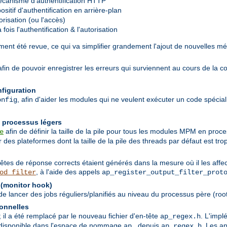
canisme d'authentification HTTP
sitif d'authentification en arrière-plan
risation (ou l'accès)
ois l'authentification & l'autorisation
ent été revue, ce qui va simplifier grandement l'ajout de nouvelles mé
 afin de pouvoir enregistrer les erreurs qui surviennent au cours de la c
nfiguration
, afin d'aider les modules qui ne veulent exécuter un code spécial q
onfig
n processus légers
afin de définir la taille de la pile pour tous les modules MPM en pro
e
des plateformes dont la taille de la pile des threads par défaut est trop
têtes de réponse corrects étaient générés dans la mesure où il les affec
, à l'aide des appels
od_filter
ap_register_output_filter_prot
 (monitor hook)
 lancer des jobs réguliers/planifiés au niveau du processus père (root
ionnelles
; il a été remplacé par le nouveau fichier d'en-tête
. L'imp
ap_regex.h
nt disponible dans l'espace de nommage
depuis
. Les a
ap_
ap_regex.h