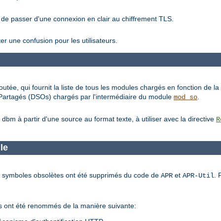
 de passer d'une connexion en clair au chiffrement TLS.
ter une confusion pour les utilisateurs.
outée, qui fournit la liste de tous les modules chargés en fonction de la 
s Partagés (DSOs) chargés par l'intermédiaire du module
.
mod_so
m à partir d'une source au format texte, à utiliser avec la directive
R
le
 et symboles obsolètes ont été supprimés du code de
et
. 
APR
APR-Util
rés ont été renommés de la manière suivante: