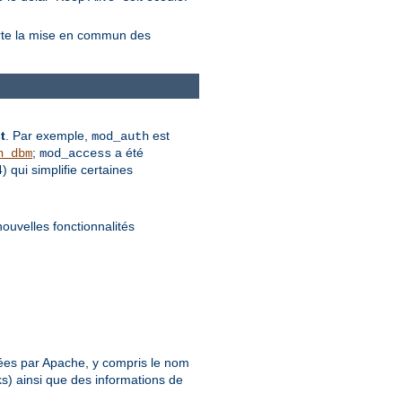
orte la mise en commun des
t
. Par exemple,
est
mod_auth
;
a été
n_dbm
mod_access
qui simplifie certaines
nouvelles fonctionnalités
.
rétées par Apache, y compris le nom
ks) ainsi que des informations de