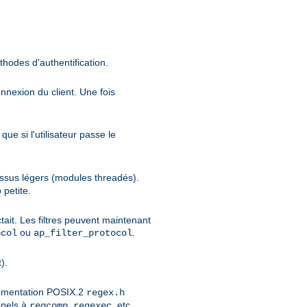
thodes d'authentification.
onnexion du client. Une fois
ue si l'utilisateur passe le
cessus légers (modules threadés).
 petite.
tait. Les filtres peuvent maintenant
ou
.
ocol
ap_filter_protocol
).
lémentation POSIX.2
regex.h
ppels à
,
, etc...
regcomp
regexec