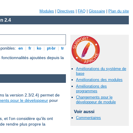
Modules
|
Directives
|
FAQ
|
Glossaire
|
Plan du site
n 2.4
sponibles:
en
|
fr
|
ko
|
pt-br
|
tr
fonctionnalités ajoutées depuis la
Améliorations du système de
base
Améliorations des modules
Améliorations des
programmes
ns la version 2.3/2.4) permet de
Changements pour le
ents pour le développeur
pour
développeur de module
Voir aussi
Commentaires
et l'on considère qu'ils ont
 de rendre plus propre la