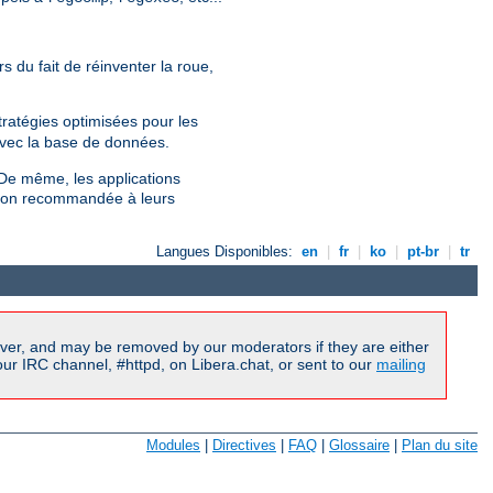
du fait de réinventer la roue,
ratégies optimisées pour les
avec la base de données.
De même, les applications
ption recommandée à leurs
Langues Disponibles:
en
|
fr
|
ko
|
pt-br
|
tr
ver, and may be removed by our moderators if they are either
r IRC channel, #httpd, on Libera.chat, or sent to our
mailing
Modules
|
Directives
|
FAQ
|
Glossaire
|
Plan du site