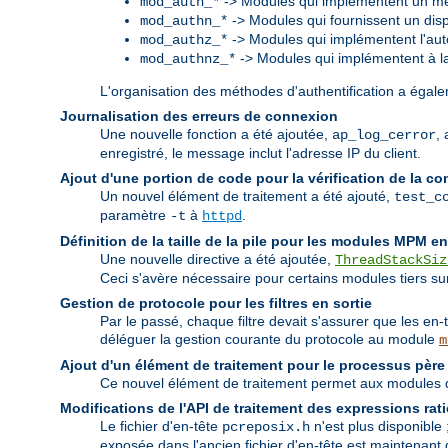
-> Modules qui implémentent un mé
mod_auth_*
-> Modules qui fournissent un dispo
mod_authn_*
-> Modules qui implémentent l'auto
mod_authz_*
-> Modules qui implémentent à la f
mod_authnz_*
L'organisation des méthodes d'authentification a égalem
Journalisation des erreurs de connexion
Une nouvelle fonction a été ajoutée,
,
ap_log_cerror
enregistré, le message inclut l'adresse IP du client.
Ajout d'une portion de code pour la vérification de la co
Un nouvel élément de traitement a été ajouté,
test_c
paramètre
à
.
-t
httpd
Définition de la taille de la pile pour les modules MPM e
Une nouvelle directive a été ajoutée,
ThreadStackSiz
Ceci s'avère nécessaire pour certains modules tiers sur 
Gestion de protocole pour les filtres en sortie
Par le passé, chaque filtre devait s'assurer que les en-
déléguer la gestion courante du protocole au module
m
Ajout d'un élément de traitement pour le processus père
Ce nouvel élément de traitement permet aux modules de
Modifications de l'API de traitement des expressions rat
Le fichier d'en-tête
n'est plus disponible 
pcreposix.h
exposée dans l'ancien fichier d'en-tête est maintena