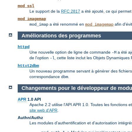
mod_ssl
Le support de la
RFC 2817
a été ajouté, ce qui permet
mod_imagemap
a été renommé en
afin d'évi
mod_imap
mod_imagemap
Améliorations des programmes
httpd
Une nouvelle option de ligne de commande
a été aj
-M
de l'option
, cette liste inclut les Objets Dynamique
-l
httxt2dbm
Un nouveau programme servant à générer des fichiers db
correspondance
.
dbm
Changements pour le développeur de modu
APR
1.0 API
Apache 2.2 utilise l'API APR 1.0. Toutes les fonctions
site web d'APR
.
Authn/Authz
Les modules d'authentification et d'autorisation intég