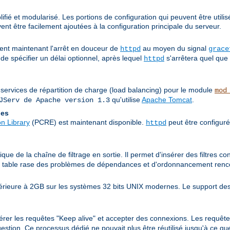
fié et modularisé. Les portions de configuration qui peuvent être utilis
nt être facilement ajoutées à la configuration principale du serveur.
nt maintenant l'arrêt en douceur de
au moyen du signal
httpd
grace
de spécifier un délai optionnel, après lequel
s'arrêtera quel que 
httpd
 services de répartition de charge (load balancing) pour le module
mod
qu'utilise
Apache Tomcat
.
JServ de Apache version 1.3
les
n Library
(PCRE) est maintenant disponible.
peut être configuré
httpd
ue de la chaîne de filtrage en sortie. Il permet d'insérer des filtres co
it table rase des problèmes de dépendances et d'ordonnancement rencon
périeure à 2GB sur les systèmes 32 bits UNIX modernes. Le support des
érer les requêtes "Keep alive" et accepter des connexions. Les requête
stion. Ce processus dédié ne pouvait plus être réutilisé jusqu'à ce que 