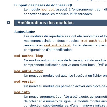
Support des bases de données SQL
Le module
, associé à l'environnement
mod_dbd
apr_d
connexions dans les modules MPM threadés.
Améliorations des modules
Authn/Authz
Les modules du répertoire aaa ont été renommés et fou
maintenant scindé en deux modules :
mod_auth_basi
renommé en
. Est également apparu 
mod_authz_host
configurations d'authentification.
mod_authnz_ldap
Ce module est un portage de la version 2.0 du modul
comprennent l'utilisation des valeurs d'attributs LDAP 
mod_authz_owner
Un nouveau module qui autorise l'accès à un fichier en 
mod_version
Un nouveau module qui permet d'activer des blocs de co
mod_info
Un nouvel argument
a été ajouté, qui permett
?config
de fichier et le numéro de ligne. Le module montre aus
construction supplémentaires, d'une manière similaire