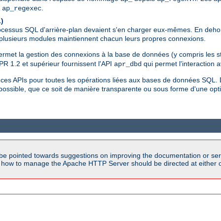
,
.
ap_regexec
)
ocessus SQL d'arrière-plan devaient s'en charger eux-mêmes. En dehors 
e plusieurs modules maintiennent chacun leurs propres connexions.
ermet la gestion des connexions à la base de données (y compris les st
R 1.2 et supérieur fournissent l'API
qui permet l'interaction 
apr_dbd
es APIs pour toutes les opérations liées aux bases de données SQL. 
 possible, que ce soit de manière transparente ou sous forme d'une o
be pointed towards suggestions on improving the documentation or ser
n how to manage the Apache HTTP Server should be directed at either ou