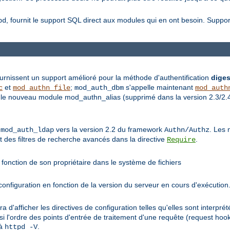
, fournit le support SQL direct aux modules qui en ont besoin. Supp
bd
rnissent un support amélioré pour la méthode d'authentification
diges
et
;
s'appelle maintenant
c
mod_authn_file
mod_auth_dbm
mod_auth
le nouveau module mod_authn_alias (supprimé dans la version 2.3/2.4) 
e
vers la version 2.2 du framework
. Les 
mod_auth_ldap
Authn/Authz
et des filtres de recherche avancés dans la directive
.
Require
fonction de son propriétaire dans le système de fichiers
nfiguration en fonction de la version du serveur en cours d'exécution
ra d'afficher les directives de configuration telles qu'elles sont interp
si l'ordre des points d'entrée de traitement d'une requête (request hoo
 à
.
httpd -V