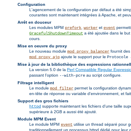
Configuration
L'agencement de la configuration par défaut a été simpli
courantes sont maintenant intégrées à Apache, et peuve
Arrêt en douceur
Les modules MPM
,
et
permette
prefork
worker
event
a été ajoutée dans le but 
GracefulShutdownTimeout
cours.
Mise en oeuvre du proxy
Le nouveau module
fournit des
mod_proxy_balancer
ajoute le support pour le
mod_proxy_ajp
Protocole 
Mise à jour de la bibliothèque des expressions rationnel
La version 5.0 de la
Perl Compatible Regular Expressio
passant l'option
au script configure.
--with-pcre
Filtrage intelligent
Le module
permet la configuration dynamiq
mod_filter
en-tête de réponse ou variable d'environnement, et fa
Support des gros fichiers
supporte maintenant les fichiers d'une taille su
httpd
supérieure à 2GB a aussi été ajouté.
Module MPM Event
Le module MPM
utilise un thread séparé pour g
event
traditionnellement un processus httpd dédié pour leur ge