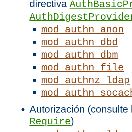
directiva
AuthBasicP
AuthDigestProvide
mod_authn_anon
mod_authn_dbd
mod_authn_dbm
mod_authn_file
mod_authnz_ldap
mod_authn_socac
Autorización (consulte l
)
Require