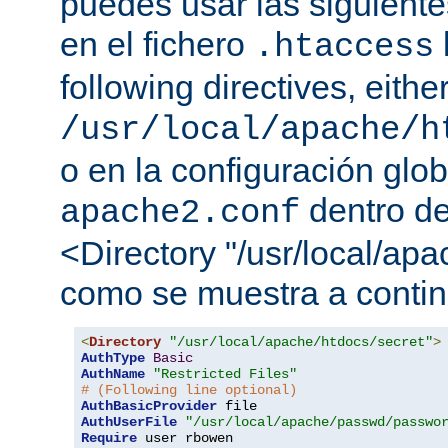
puedes usar las siguiente
en el fichero
.htaccess
following directives, either
/usr/local/apache/h
o en la configuración glob
dentro de
apache2.conf
<Directory "/usr/local/apa
como se muestra a contin
<
Directory
"/usr/local/apache/htdocs/secret"
>
AuthType
Basic
AuthName
"Restricted Files"
# (Following line optional)
AuthBasicProvider
AuthUserFile
"/usr/local/apache/passwd/passwo
Require