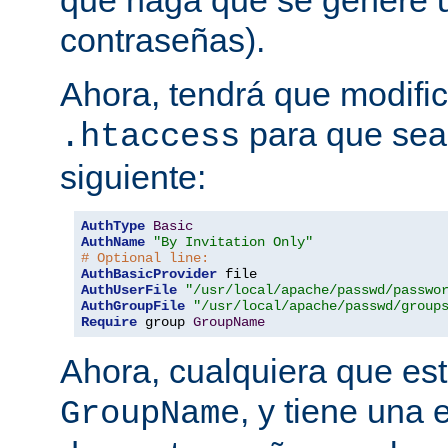
que haga que se genere u
contraseñas).
Ahora, tendrá que modific
para que sea 
.htaccess
siguiente:
AuthType
Basic
AuthName
"By Invitation Only"
# Optional line:
AuthBasicProvider
AuthUserFile
"/usr/local/apache/passwd/passwo
AuthGroupFile
"/usr/local/apache/passwd/group
Require
 group 
GroupName
Ahora, cualquiera que est
, y tiene una 
GroupName