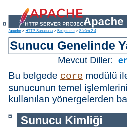
Apache 
Apache
>
HTTP Sunucusu
>
Belgeleme
>
Sürüm 2.4
Sunucu Genelinde Y
Mevcut Diller:
e
Bu belgede
modülü il
core
sunucunun temel işlemlerin
kullanılan yönergelerden baz
Sunucu Kimliği