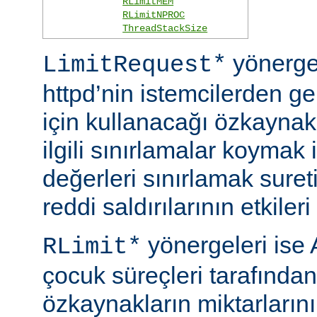
RLimitMEM
RLimitNPROC
ThreadStackSize
yönerge
LimitRequest*
httpd’nin istemcilerden ge
için kullanacağı özkaynakla
ilgili sınırlamalar koymak i
değerleri sınırlamak suret
reddi saldırılarının etkileri 
yönergeleri ise 
RLimit*
çocuk süreçleri tarafından
özkaynakların miktarlarını