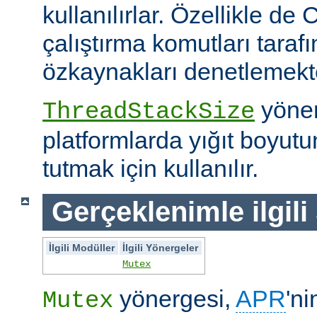
kullanılırlar. Özellikle de 
çalıştırma komutları taraf
özkaynakları denetlemekte 
yöner
ThreadStackSize
platformlarda yığıt boyut
tutmak için kullanılır.
Gerçeklenimle ilgili
İlgili Modüller
İlgili Yönergeler
Mutex
yönergesi,
APR
'ni
Mutex