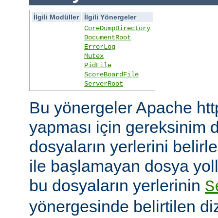
İlgili Modüller
İlgili Yönergeler
CoreDumpDirectory
DocumentRoot
ErrorLog
Mutex
PidFile
ScoreBoardFile
ServerRoot
Bu yönergeler Apache htt
yapması için gereksinim d
dosyaların yerlerini belirler
ile başlamayan dosya yoll
bu dosyaların yerlerinin
S
yönergesinde belirtilen diz