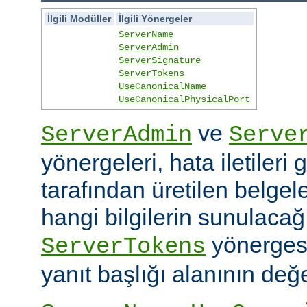
İlgili Modüller
İlgili Yönergeler
ServerName
ServerAdmin
ServerSignature
ServerTokens
UseCanonicalName
UseCanonicalPhysicalPort
ve
ServerAdmin
Serve
yönergeleri, hata iletileri
tarafından üretilen belgele
hangi bilgilerin sunulacağın
yönerges
ServerTokens
yanıt başlığı alanının değer