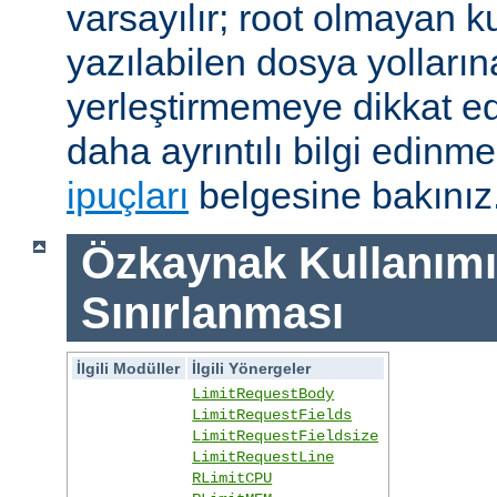
varsayılır; root olmayan ku
yazılabilen dosya yolları
yerleştirmemeye dikkat e
daha ayrıntılı bilgi edinme
ipuçları
belgesine bakınız
Özkaynak Kullanımı
Sınırlanması
İlgili Modüller
İlgili Yönergeler
LimitRequestBody
LimitRequestFields
LimitRequestFieldsize
LimitRequestLine
RLimitCPU