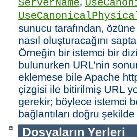
,
ServerName
UseCanon
UseCanonicalPhysica
sunucu tarafından, özüne 
nasıl oluşturacağını saptam
Örneğin bir istemci bir diz
bulunurken URL’nin sonun
eklemese bile Apache http
çizgisi ile bitirilmiş URL
gerekir; böylece istemci b
bağlantıları doğru şekilde
Dosyaların Yerleri