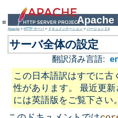
Apach
Apache
>
HTTP サーバ
>
ドキュメンテーション
>
バージョン 2.4
サーバ全体の設定
翻訳済み言語:
e
この日本語訳はすでに古
性があります。 最近更
には英語版をご覧下さい
このドキュメントでは
cor