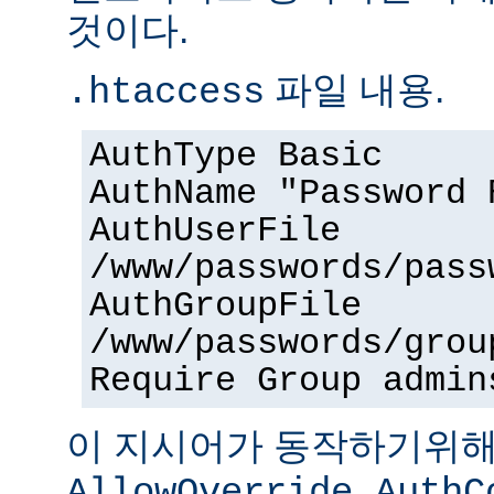
것이다.
파일 내용.
.htaccess
AuthType Basic
AuthName "Password 
AuthUserFile
/www/passwords/pass
AuthGroupFile
/www/passwords/grou
Require Group admin
이 지시어가 동작하기위
AllowOverride AuthC