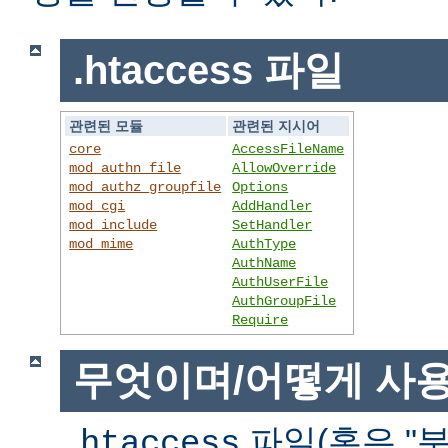
.htaccess 파일
관련된 모듈
관련된 지시어
core
AccessFileName
mod_authn_file
AllowOverride
mod_authz_groupfile
Options
mod_cgi
AddHandler
mod_include
SetHandler
mod_mime
AuthType
AuthName
AuthUserFile
AuthGroupFile
Require
무엇이며/어떻게 사
파일(혹은 "분
.htaccess