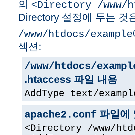
의
<Directory /www/h
Directory 설정에 두는 
/www/htdocs/example
섹션:
/www/htdocs/exampl
.htaccess 파일 내용
AddType text/exampl
파일에 
apache2.conf
<Directory /www/htd