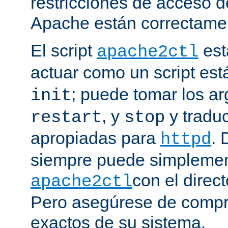
restricciones de acceso d
Apache están correctamen
El script
est
apache2ctl
actuar como un script est
; puede tomar los 
init
, y
y traduc
restart
stop
apropiadas para
. 
httpd
siempre puede simplemen
con el direct
apache2ctl
Pero asegúrese de compro
exactos de su sistema.