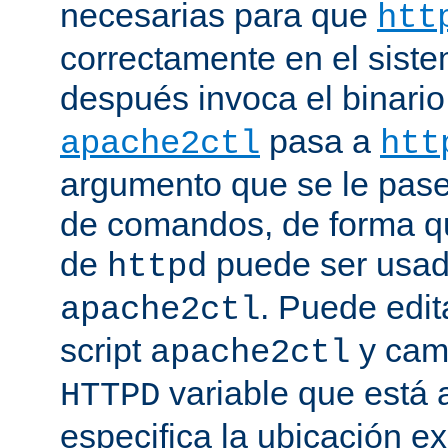
necesarias para que
htt
correctamente en el siste
después invoca el binari
pasa a
apache2ctl
htt
argumento que se le pase 
de comandos, de forma qu
de
puede ser usad
httpd
. Puede edit
apache2ctl
script
y camb
apache2ctl
variable que está a
HTTPD
especifica la ubicación e