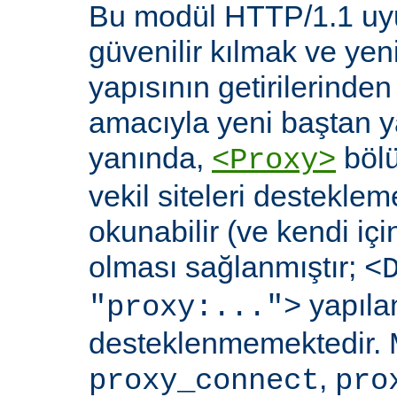
Bu modül HTTP/1.1 uyu
güvenilir kılmak ve yen
yapısının getirilerinde
amacıyla yeni baştan y
yanında,
bölü
<Proxy>
vekil siteleri destekl
okunabilir (ve kendi içi
olması sağlanmıştır;
<
yapılan
"proxy:...">
desteklenmemektedir. 
,
proxy_connect
pro