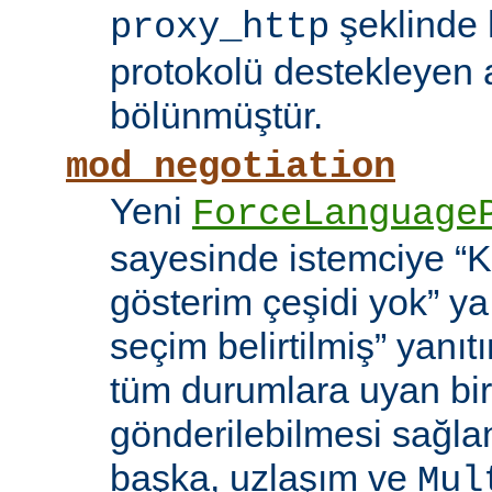
şeklinde h
proxy_http
protokolü destekleyen 
bölünmüştür.
mod_negotiation
Yeni
ForceLanguage
sayesinde istemciye “Ka
gösterim çeşidi yok” y
seçim belirtilmiş” yanı
tüm durumlara uyan bir
gönderilebilmesi sağla
başka, uzlaşım ve
Mul