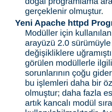
doğal programlama ara
gerçeklenir olmuştur.
Yeni Apache httpd Pro
Modüller için kullanıl
arayüzü 2.0 sürümüyle
değişikliklere uğramışt
görülen modüllerle ilgil
sorunlarının çoğu gider
bu işlemleri daha bir ö
olmuştur; daha fazla e
artık kancalı modül sır