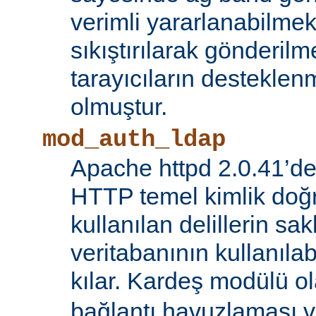
verimli yararlanabilmek 
sıkıştırılarak gönderilm
tarayıcıların destekl
olmuştur.
mod_auth_ldap
Apache httpd 2.0.41’de
HTTP temel kimlik doğ
kullanılan delillerin s
veritabanının kullanıl
kılar. Kardeş modülü o
bağlantı havuzlaması v