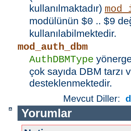
kullanılmaktadır)
mod_
modülünün
..
değ
$0
$9
kullanılabilmektedir.
mod_auth_dbm
yönerges
AuthDBMType
çok sayıda DBM tarzı v
desteklenmektedir.
Mevcut Diller:
Yorumlar