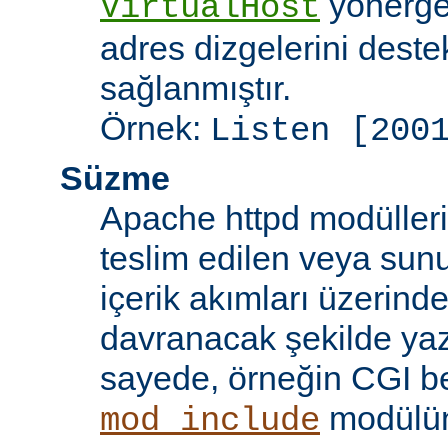
yönergel
VirtualHost
adres dizgelerini dest
sağlanmıştır.
Örnek:
Listen [200
Süzme
Apache httpd modülleri
teslim edilen veya sun
içerik akımları üzerind
davranacak şekilde yaz
sayede, örneğin CGI beti
modülü
mod_include