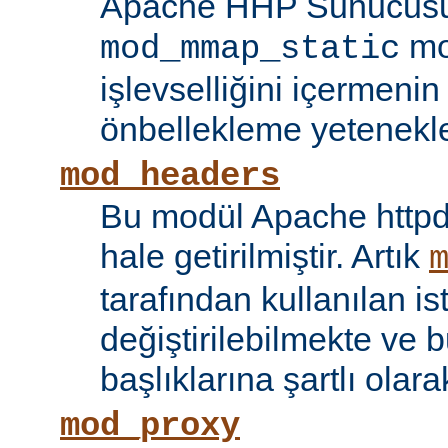
Apache HHP Sunucusu 
mo
mod_mmap_static
işlevselliğini içermeni
önbellekleme yetenekler
mod_headers
Bu modül Apache httpd
hale getirilmiştir. Artık
tarafından kullanılan is
değiştirilebilmekte ve b
başlıklarına şartlı olar
mod_proxy